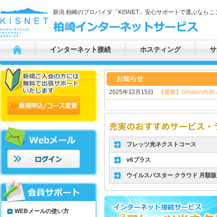
新潟 柏崎のプロバイダ「KISNET」安心サポートで選ぶならここ
インターネット接続
ホスティング
サ
お知らせ
2025年12月15日
【重要】Gmailの外
フレッツ光ネクストコース
v6プラス
ウイルスバスター クラウド 月額版
WEBメールの使い方