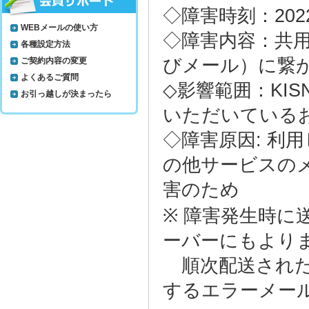
◇障害時刻：2022年
WEBメールの使い方
◇障害内容：共
各種設定方法
びメール）に繋
ご契約内容の変更
よくあるご質問
◇影響範囲：KI
お引っ越しが決まったら
いただいている
◇障害原因: 利
の他サービスの
害のため
※ 障害発生時
ーバーにもより
順次配送された
するエラーメー