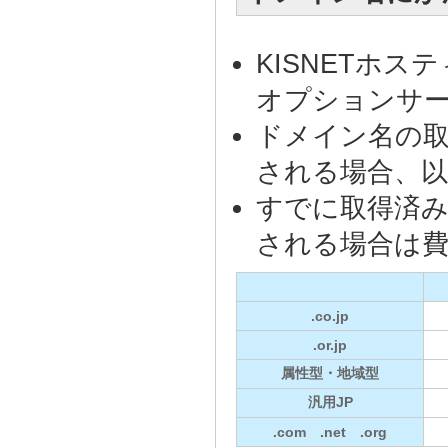
KISNETホ
オプションサ
ドメイン名の
される場合、
すでに取得済み
される場合は
.co.jp
.or.jp
属性型・地域型
汎用JP
.com .net .org