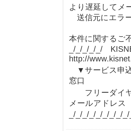
より遅延してメ
送信元にエラー
本件に関するご
_/_/_/_/_/ 
http://www.kisnet
▼サービス申込
窓口
フリーダイヤル ：0
メールアドレス ：sup
_/_/_/_/_/_/_/_/_/