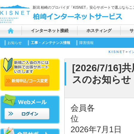
新潟 柏崎のプロバイダ「KISNET」安心サポートで選ぶならここ
インターネット接続
ホスティング
サ
お知らせ
工事・メンテナンス情報
障害情報
K I S N E T
>
イ
[2026/7/
スのお知らせ
会員各
2026年7月1日