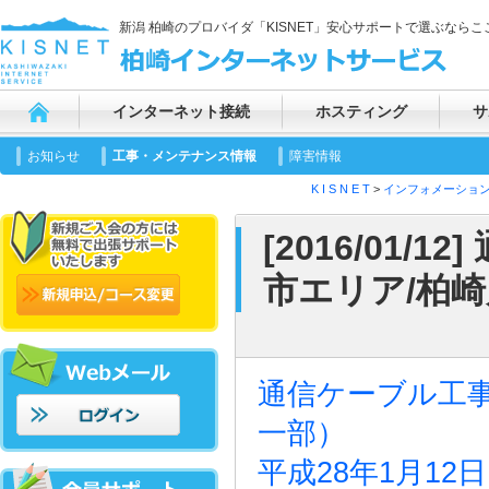
新潟 柏崎のプロバイダ「KISNET」安心サポートで選ぶならここ
インターネット接続
ホスティング
サ
お知らせ
工事・メンテナンス情報
障害情報
K I S N E T
>
インフォメーショ
[2016/01
市エリア/柏
通信ケーブル工
一部）
平成28年1月12