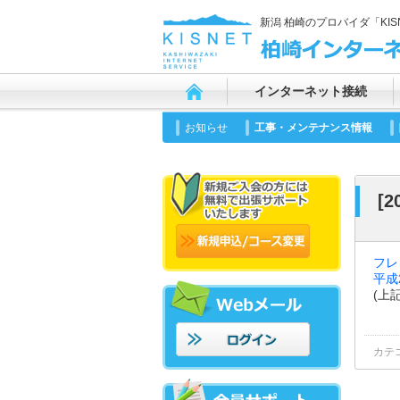
新潟 柏崎のプロバイダ「KI
インターネット接続
お知らせ
工事・メンテナンス情報
[
フレ
平成
(上
カテ