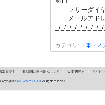
窓口
フリーダイヤル ：0
メールアドレス ：su
_/_/_/_/_/_/_/_/_/
カテゴリ
:
工事・メ
運営者情報
｜
個人情報の取り扱いについて
｜
会員利用規約
｜
サイトマ
Copyright©
Sofu System Co.,Ltd.
All rights reserved.