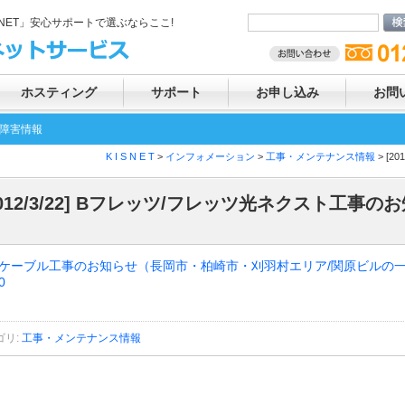
SNET」安心サポートで選ぶならここ!
ホスティング
サポート
お申し込み
お問
障害情報
K I S N E T
>
インフォメーション
>
工事・メンテナンス情報
> [
2012/3/22] Bフレッツ/フレッツ光ネクスト工事の
ケーブル工事のお知らせ（長岡市・柏崎市・刈羽村エリア/関原ビルの一部） 
0
ゴリ
:
工事・メンテナンス情報