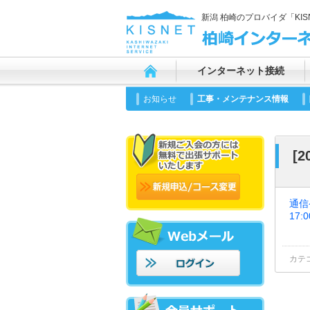
新潟 柏崎のプロバイダ「KI
インターネット接続
お知らせ
工事・メンテナンス情報
[
通信
17:0
カテ